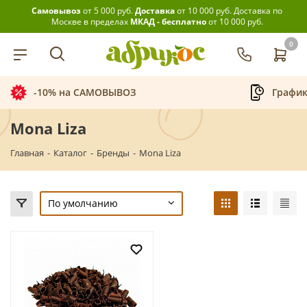
Самовывоз
от 5 000 руб.
Доставка
от 10 000 руб.
Доставка по
Москве в пределах
МКАД - бесплатно
от 10 000 руб.
0
-10% на САМОВЫВОЗ
График
Mona Liza
Главная
-
Каталог
-
Бренды
-
Mona Liza
По умолчанию